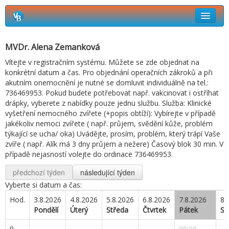
Rezervační systém Vetbook
MVDr. Alena Zemanková
Jak si objednat termín návštěvy?
Vítejte v registračním systému. Můžete se zde objednat na
konkrétní datum a čas. Pro objednání operačních zákroků a při
akutním onemocnění je nutné se domluvit individuálně na tel.:
736469953. Pokud budete potřebovat např. vakcinovat i ostříhat
drápky, vyberete z nabídky pouze jednu službu. Služba: Klinické
vyšetření nemocného zvířete (+popis obtíží): Vybírejte v případě
jakékoliv nemoci zvířete ( např. průjem, svědění kůže, problém
týkající se ucha/ oka) Uvádějte, prosím, problém, který trápí Vaše
zvíře ( např. Alík má 3 dny průjem a nežere) Časový blok 30 min. V
případě nejasností volejte do ordinace 736469953.
předchozí týden
následující týden
Vyberte si datum a čas:
Hod.
3.8.2026
4.8.2026
5.8.2026
6.8.2026
7.8.2026
8.
Pondělí
Úterý
Středa
Čtvrtek
Pátek
So
9
09:00